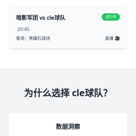
暗影军团 vs cle球队
进行中
20:45
客场：黑曜石球场
直播 🎥
为什么选择 cle球队？
数据洞察