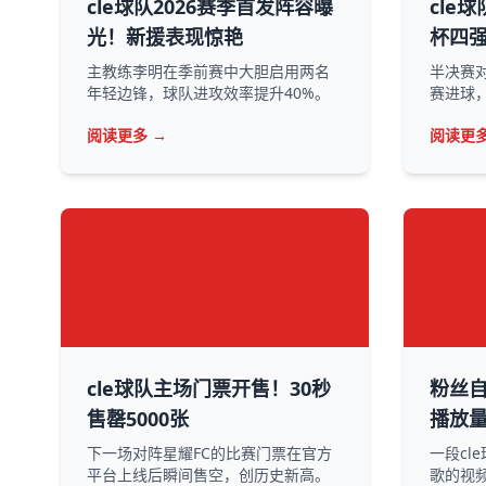
cle球队2026赛季首发阵容曝
cle
光！新援表现惊艳
杯四
主教练李明在季前赛中大胆启用两名
半决赛
年轻边锋，球队进攻效率提升40%。
赛进球
阅读更多 →
阅读更多
cle球队主场门票开售！30秒
粉丝
售罄5000张
播放
下一场对阵星耀FC的比赛门票在官方
一段cl
平台上线后瞬间售空，创历史新高。
歌的视