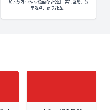
加入数万cle球队粉丝的讨论圈，实时互动、分
享观点、赢取周边。