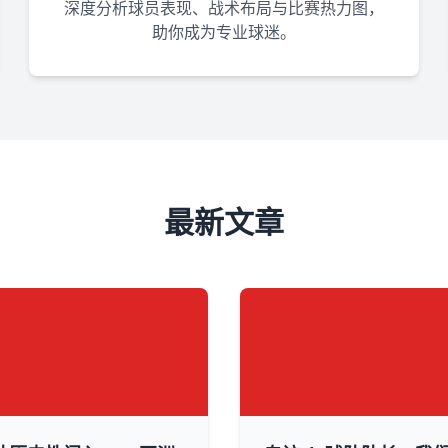
深度分析球员表现、战术布局与比赛热力图，
助你成为专业球迷。
最新文章